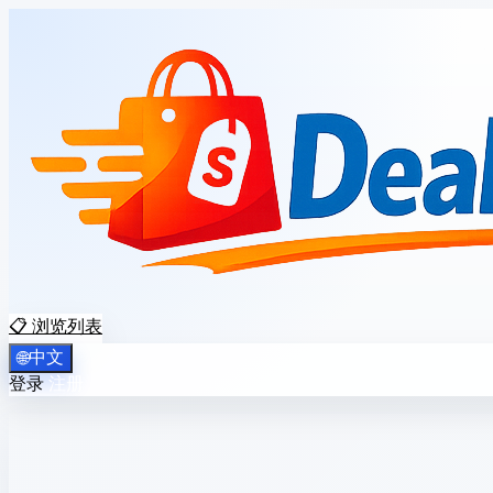
📋 浏览列表
中文
🌐
登录
注册