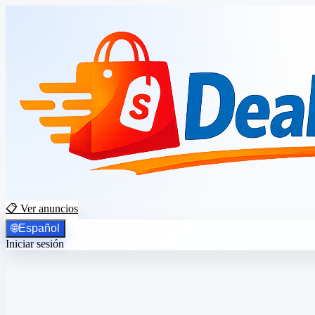
📋 Ver anuncios
🌐
Español
Iniciar sesión
Registrarse