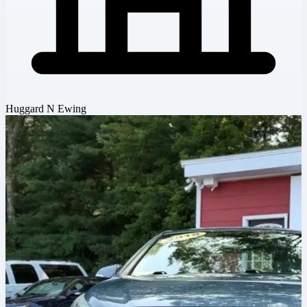
Huggard N Ewing