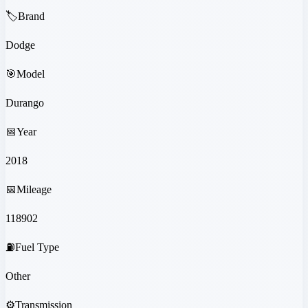
🏷️
Brand
Dodge
🎯
Model
Durango
📅
Year
2018
📅
Mileage
118902
⛽
Fuel Type
Other
⚙️
Transmission