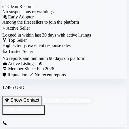
✅
Clean Record
No suspensions or warnings
🚀
Early Adopter
Among the first sellers to join the platform
⭐
Active Seller
Logged in within last 30 days with active listings
🏅
Top Seller
High activity, excellent response rates
👍
Trusted Seller
No reports and minimum 90 days on platform
💼 Active Listings:
59
📅 Member Since:
Feb 2026
🛡️ Reputation:
✓ No recent reports
17495 USD
👁️ Show Contact
💬 Login to Send Message
👁️‍🗨️ Hide Contact
📞