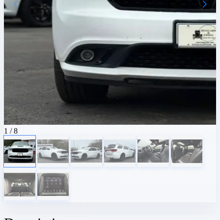
1
/ 8