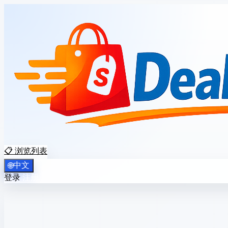
📋 浏览列表
中文
🌐
登录
注册